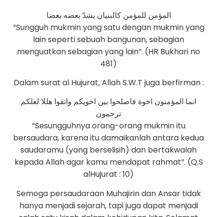
المؤمن للمؤمن كالبنيان يشدّ بعضه بعضا
“Sungguh mukmin yang satu dengan mukmin yang
lain seperti sebuah bangunan, sebagian
menguatkan sebagian yang lain”. (HR Bukhari no
481)
Dalam surat al Hujurat, Allah S.W.T juga berfirman :
انما المؤمنون اخوة فاصلحوا بين اخويكم واتقوا هللا لعلكم
ترحمون
“Sesungguhnya orang-orang mukmin itu
bersaudara, karena itu damaikanlah antara kedua
saudaramu (yang berselisih) dan bertakwalah
kepada Allah agar kamu mendapat rahmat”. (Q.S
alHujurat : 10)
Semoga persaudaraan Muhajirin dan Ansar tidak
hanya menjadi sejarah, tapi juga dapat menjadi