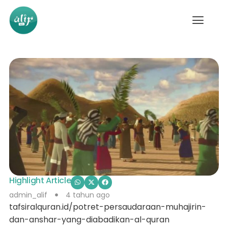
Highlight Article
admin_alif
4 tahun ago
tafsiralquran.id/potret-persaudaraan-muhajirin-
dan-anshar-yang-diabadikan-al-quran