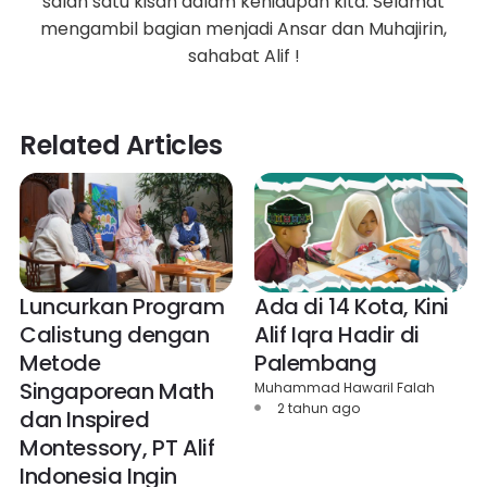
salah satu kisah dalam kehidupan kita. Selamat
mengambil bagian menjadi Ansar dan Muhajirin,
sahabat Alif !
Related Articles
Luncurkan Program
Ada di 14 Kota, Kini
Calistung dengan
Alif Iqra Hadir di
Metode
Palembang
Singaporean Math
Muhammad Hawaril Falah
2 tahun ago
dan Inspired
Montessory, PT Alif
Indonesia Ingin