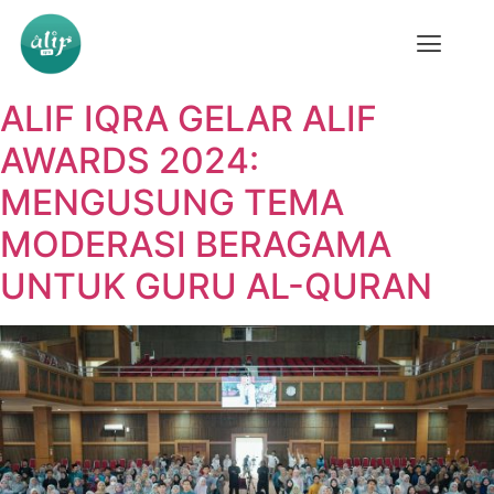
ALIF IQRA GELAR ALIF
AWARDS 2024:
MENGUSUNG TEMA
MODERASI BERAGAMA
UNTUK GURU AL-QURAN