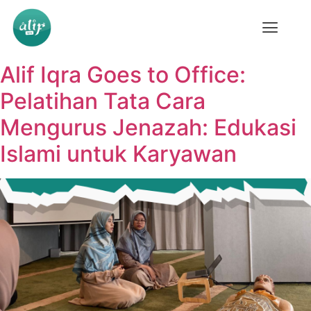
Alif Iqra Goes to Office:
Pelatihan Tata Cara
Mengurus Jenazah: Edukasi
Islami untuk Karyawan