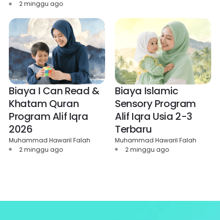
2 minggu ago
Biaya I Can Read &
Biaya Islamic
Khatam Quran
Sensory Program
Program Alif Iqra
Alif Iqra Usia 2-3
2026
Terbaru
Muhammad Hawaril Falah
Muhammad Hawaril Falah
2 minggu ago
2 minggu ago