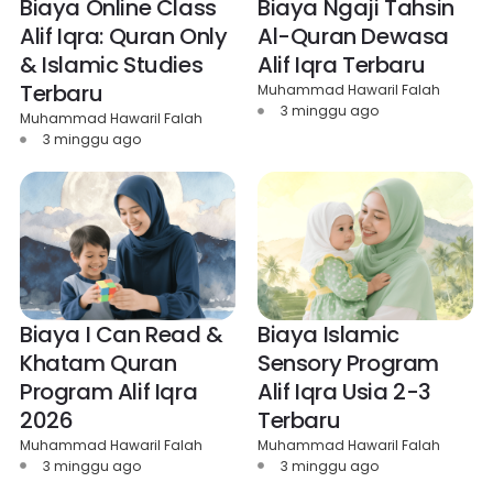
Biaya Online Class
Biaya Ngaji Tahsin
Alif Iqra: Quran Only
Al-Quran Dewasa
& Islamic Studies
Alif Iqra Terbaru
Terbaru
Muhammad Hawaril Falah
3 minggu ago
Muhammad Hawaril Falah
3 minggu ago
Biaya I Can Read &
Biaya Islamic
Khatam Quran
Sensory Program
Program Alif Iqra
Alif Iqra Usia 2-3
2026
Terbaru
Muhammad Hawaril Falah
Muhammad Hawaril Falah
3 minggu ago
3 minggu ago