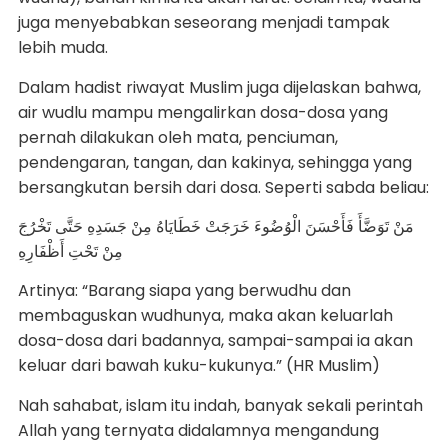
juga menyebabkan seseorang menjadi tampak
lebih muda.
Dalam hadist riwayat Muslim juga dijelaskan bahwa,
air wudlu mampu mengalirkan dosa-dosa yang
pernah dilakukan oleh mata, penciuman,
pendengaran, tangan, dan kakinya, sehingga yang
bersangkutan bersih dari dosa. Seperti sabda beliau:
مَنْ تَوَضَّأَ فَأَحْسَنَ الْوُضُوءَ خَرَجَتْ خَطَايَاهُ مِنْ جَسَدِهِ حَتَّى تَخْرُجَ
مِنْ تَحْتِ أَظْفَارِهِ
Artinya: “Barang siapa yang berwudhu dan
membaguskan wudhunya, maka akan keluarlah
dosa-dosa dari badannya, sampai-sampai ia akan
keluar dari bawah kuku-kukunya.” (HR Muslim)
Nah sahabat, islam itu indah, banyak sekali perintah
Allah yang ternyata didalamnya mengandung