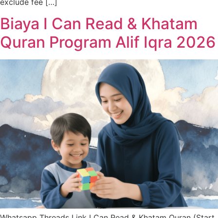
exclude fee […]
Biaya I Can Read & Khatam
Quran Program Alif Iqra 2026
Whatsapp Threads Link I Can Read & Khatam Quran (Start