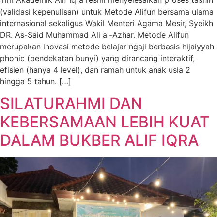
Tim Akademik Alif Iqra resmi menyelesaikan proses tashih
(validasi kepenulisan) untuk Metode Alifun bersama ulama
internasional sekaligus Wakil Menteri Agama Mesir, Syeikh
DR. As-Said Muhammad Ali al-Azhar. Metode Alifun
merupakan inovasi metode belajar ngaji berbasis hijaiyyah
phonic (pendekatan bunyi) yang dirancang interaktif,
efisien (hanya 4 level), dan ramah untuk anak usia 2
hingga 5 tahun. […]
SILATURAHMI DAN
KEBERSAMAAN LEBIH KUAT
DALAM BUKBER ALIF IQRA