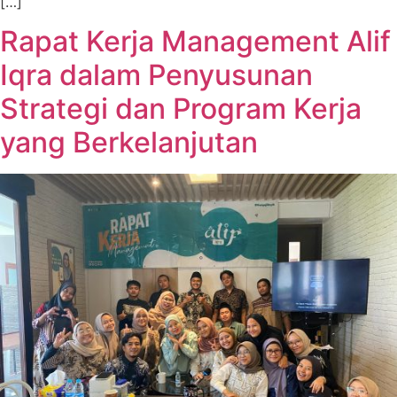
[…]
Rapat Kerja Management Alif
Iqra dalam Penyusunan
Strategi dan Program Kerja
yang Berkelanjutan