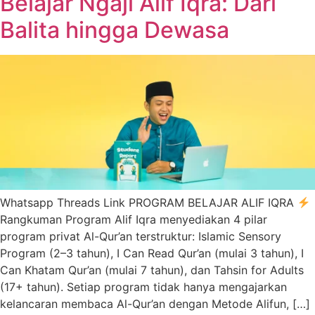
Belajar Ngaji Alif Iqra: Dari
Balita hingga Dewasa
Whatsapp Threads Link PROGRAM BELAJAR ALIF IQRA
Rangkuman Program Alif Iqra menyediakan 4 pilar
program privat Al-Qur’an terstruktur: Islamic Sensory
Program (2–3 tahun), I Can Read Qur’an (mulai 3 tahun), I
Can Khatam Qur’an (mulai 7 tahun), dan Tahsin for Adults
(17+ tahun). Setiap program tidak hanya mengajarkan
kelancaran membaca Al-Qur’an dengan Metode Alifun, […]