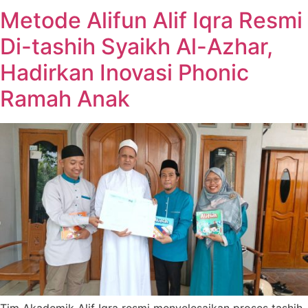
Metode Alifun Alif Iqra Resmi
Di-tashih Syaikh Al-Azhar,
Hadirkan Inovasi Phonic
Ramah Anak