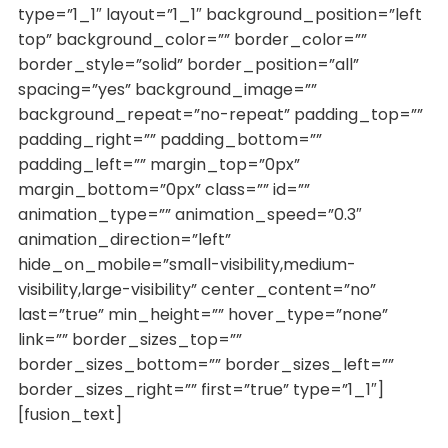
type=”1_1″ layout=”1_1″ background_position=”left
top” background_color=”” border_color=””
border_style=”solid” border_position=”all”
spacing=”yes” background_image=””
background_repeat=”no-repeat” padding_top=””
padding_right=”” padding_bottom=””
padding_left=”” margin_top=”0px”
margin_bottom=”0px” class=”” id=””
animation_type=”” animation_speed=”0.3″
animation_direction=”left”
hide_on_mobile=”small-visibility,medium-
visibility,large-visibility” center_content=”no”
last=”true” min_height=”” hover_type=”none”
link=”” border_sizes_top=””
border_sizes_bottom=”” border_sizes_left=””
border_sizes_right=”” first=”true” type=”1_1″]
[fusion_text]