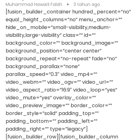
Muhammad Hawaril Falah
3 tahun ago
[fusion_builder_container hundred_percent=”no”
equal_height_columns=”no” menu_anchor=””
hide_on_mobile=”small-visibility,medium-
visibility,large-visibility” class=”” id=””
background_color=”” background_image=””
background_position=”center center”
background_repeat=”no-repeat” fade=”no”
background_parallax=”none”
parallax_speed=”0.3″ video_mp4=””
video_webm=”” video_ogv=”” video_url=””
video_aspect_ratio=”16:9″ video_loop=”yes”
video_mute=”yes” overlay_color=””
video_preview_image=”” border_color=””
border_style=”solid” padding_top=””
padding_bottom=”” padding_left=””
padding_right=”” type=”legacy”]
[fusion_builder_row][fusion_builder_column