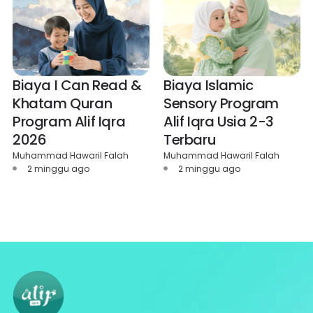
Biaya I Can Read &
Biaya Islamic
Khatam Quran
Sensory Program
Program Alif Iqra
Alif Iqra Usia 2-3
2026
Terbaru
Muhammad Hawaril Falah
Muhammad Hawaril Falah
2 minggu ago
2 minggu ago